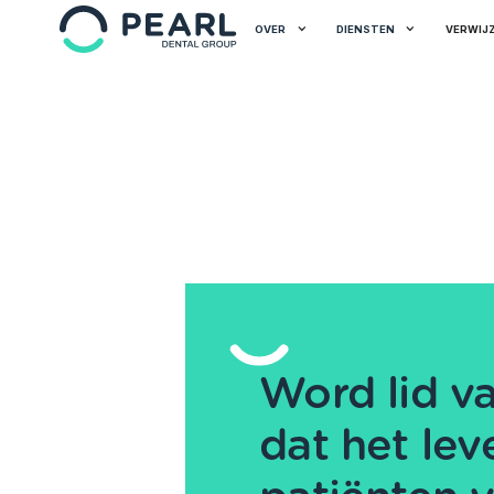
OVER
DIENSTEN
VERWIJ
Word lid v
dat het lev